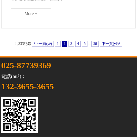
More +
共333記錄
?上一頁(yè)
1
2
3
4
5
...
56
下一頁(yè)?
025-87739369
電話(huà)：
132-3655-3655