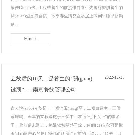
最佳時(shí)機。1.秋季養生的前提條件養生先養好習慣養生的
關(guān)鍵是好習慣，秋季養生講究在起居上做到早睡早起勤
鍛…
More +
2022-12-25
立秋后的10天，是養生的“關(guān)
鍵期”-----南京餐飲管理公司
古人說(shuō)立秋是：一候涼風(fēng)至，二候白露生，三候
寒蟬鳴。今年的立秋還處于三伏中，在這"七下八上"的季節
里，暑熱還未退去，氣溫依然悶熱干燥，這個(gè)立秋可是揪
著(zhù)最熱心的尾巴來(lái)到我們面前的，諺云：“預先十日