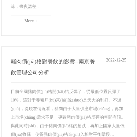
涼，晝夜溫差…
More +
2022-12-25
豬肉價(jià)格對餐飲的影響--南京餐
飲管理公司分析
目前全國豬肉價(jià)格開(kāi)始反彈了，從最低位置反彈了
10%，這對于養豬戶(hù)來(lái)說(shuō)是天大的利好。不過
(guò)，從現在情況看，豬肉由于大量供應市場(chǎng)，再加
上市場(chǎng)需求不足，導致豬肉價(jià)格反彈的空間有限。
與此同時(shí)，由于豬肉價(jià)格的超跌，再加上國家大量低
價(jià)收儲，使得豬肉價(jià)格進(jìn)入相對平衡階段…