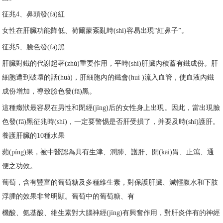
征兆4、鼻頭發(fā)紅
女性在肝臟功能降低、荷爾蒙紊亂時(shí)容易出現“紅鼻子”。
征兆5、臉色發(fā)黑
肝臟對鐵的代謝起著(zhù)重要作用，平時(shí)肝臟內積蓄有鐵成份。肝
細胞遭到破壞的話(huà)，肝細胞內的鐵會(huì )流入血管，使血液內鐵
成份增加，導致臉色發(fā)黑。
這種癥狀最容易在男性和閉經(jīng)后的女性身上出現。因此，當出現臉
色發(fā)黑征兆時(shí)，一定要警惕是否肝受損了，并要及時(shí)護肝。
養護肝臟的10種水果
蘋(píng)果，被中醫認為具有生津、潤肺、護肝、開(kāi)胃、止瀉、通
便之功效。
葡萄，含有豐富的葡萄糖及多種維生素，對保護肝臟、減輕腹水和下肢
浮腫的效果非常明顯。葡萄中的葡萄糖、有
機酸、氨基酸、維生素對大腦神經(jīng)有興奮作用，對肝炎伴有的神經