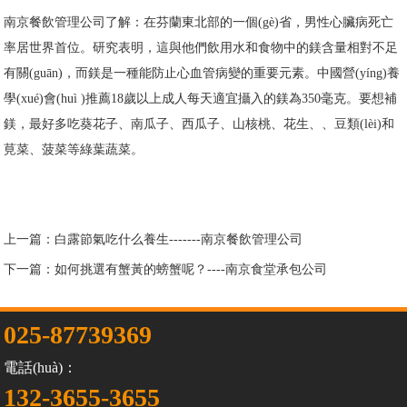
南京餐飲管理公司了解：在芬蘭東北部的一個(gè)省，男性心臟病死亡
率居世界首位。研究表明，這與他們飲用水和食物中的鎂含量相對不足
有關(guān)，而鎂是一種能防止心血管病變的重要元素。中國營(yíng)養
學(xué)會(huì )推薦18歲以上成人每天適宜攝入的鎂為350毫克。要想補
鎂，最好多吃葵花子、南瓜子、西瓜子、山核桃、花生、、豆類(lèi)和
莧菜、菠菜等綠葉蔬菜。
上一篇：
白露節氣吃什么養生-------南京餐飲管理公司
下一篇：
如何挑選有蟹黃的螃蟹呢？----南京食堂承包公司
025-87739369
電話(huà)：
132-3655-3655